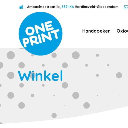
Ambachtsstraat 1b,
3371 XA
Hardinxveld-Giessendam
Handdoeken
Oxio
Winkel