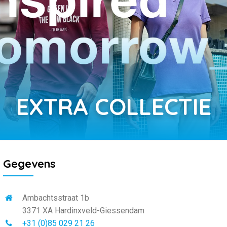
EXTRA COLLECTIE
Gegevens
Ambachtsstraat 1b
3371 XA Hardinxveld-Giessendam
+31 (0)85 029 21 26