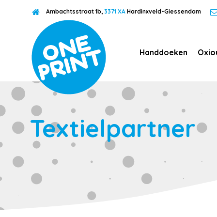
Ambachtsstraat 1b,
3371 XA
Hardinxveld-Giessendam
Handdoeken
Oxio
Textielpartner